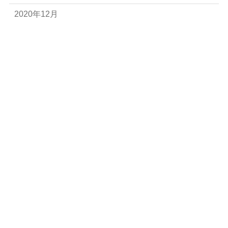
2020年12月
2020年10月
2020年9月
2020年8月
2020年7月
2020年6月
当事務所について
経営相談、資金調達、会計・税務、創業・ベンチャー支
援、海外進出支援の５つを柱としてサービスを提供して
おります。