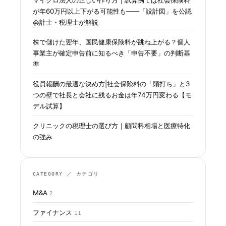
が年60万円以上下がる可能性も——「設計図」を公認
会計士・税理士が解説
株で儲けた翌年、国民健康保険料が跳ね上がる？個人
事業主が確定申告前に知るべき「申告不要」の判断基
準
役員報酬の最適な決め方|社会保険料の「頭打ち」と3
つの壁で社長と会社に残るお金は年74万円変わる【モ
デル試算】
クリニックの税理士の選び方｜顧問料相場と医療特化
の強み
CATEGORY ／ カテゴリ
M&A
2
ファイナンス
11