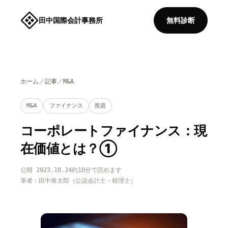
田中国際会計事務所
無料診断
ホーム
／
記事
／
M&A
M&A
ファイナンス
投資
コーポレートファイナンス：現
在価値とは？①
公開 2023.10.24
約10分で読めます
筆者：田中将太郎（公認会計士・税理士）