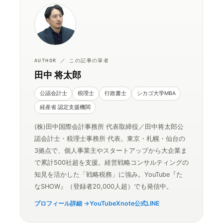
AUTHOR ／ この記事の筆者
田中 将太郎
公認会計士
税理士
行政書士
シカゴ大学MBA
経産省 認定支援機関
(株)田中国際会計事務所 代表取締役／田中将太郎公
認会計士・税理士事務所 代表。東京・札幌・仙台の
3拠点で、個人事業主やスタートアップから大企業ま
で累計500社超を支援。経営戦略コンサルティングの
知見を活かした「戦略税務」に強み。YouTube『た
なSHOW』（登録者20,000人超）でも発信中。
プロフィール詳細 →
YouTube
X
note
公式LINE