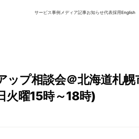
サービス
事例
メディア
記事
お知らせ
代表
採用
English
アップ相談会＠北海道札幌市
日火曜15時～18時)