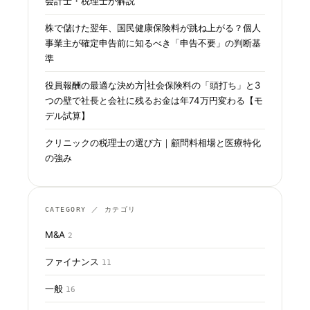
会計士・税理士が解説
株で儲けた翌年、国民健康保険料が跳ね上がる？個人
事業主が確定申告前に知るべき「申告不要」の判断基
準
役員報酬の最適な決め方|社会保険料の「頭打ち」と3
つの壁で社長と会社に残るお金は年74万円変わる【モ
デル試算】
クリニックの税理士の選び方｜顧問料相場と医療特化
の強み
CATEGORY ／ カテゴリ
M&A
2
ファイナンス
11
一般
16