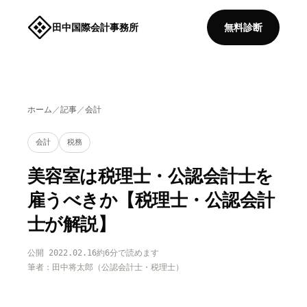
田中国際会計事務所
無料診断
ホーム
／
記事
／
会計
会計
税務
美容室は税理士・公認会計士を
雇うべきか【税理士・公認会計
士が解説】
公開 2022.02.16
約6分で読めます
筆者：田中将太郎（公認会計士・税理士）