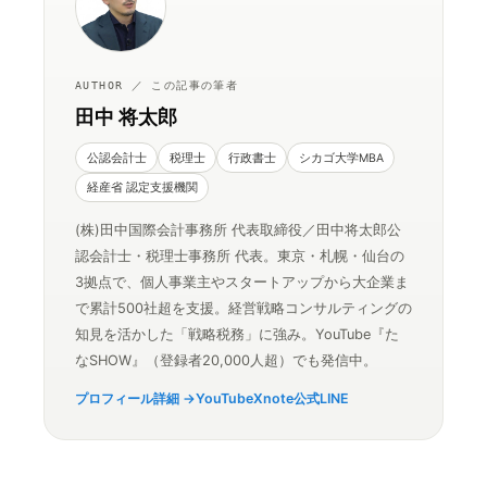
AUTHOR ／ この記事の筆者
田中 将太郎
公認会計士
税理士
行政書士
シカゴ大学MBA
経産省 認定支援機関
(株)田中国際会計事務所 代表取締役／田中将太郎公
認会計士・税理士事務所 代表。東京・札幌・仙台の
3拠点で、個人事業主やスタートアップから大企業ま
で累計500社超を支援。経営戦略コンサルティングの
知見を活かした「戦略税務」に強み。YouTube『た
なSHOW』（登録者20,000人超）でも発信中。
プロフィール詳細 →
YouTube
X
note
公式LINE