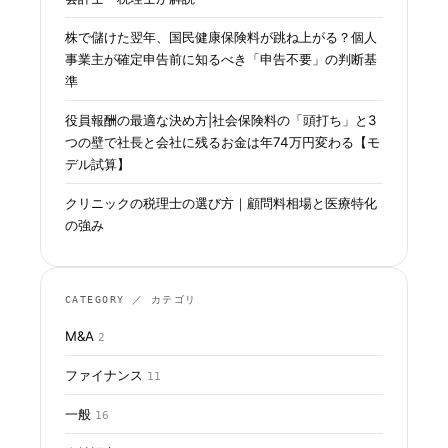
株で儲けた翌年、国民健康保険料が跳ね上がる？個人
事業主が確定申告前に知るべき「申告不要」の判断基
準
役員報酬の最適な決め方|社会保険料の「頭打ち」と3
つの壁で社長と会社に残るお金は年74万円変わる【モ
デル試算】
クリニックの税理士の選び方｜顧問料相場と医療特化
の強み
CATEGORY ／ カテゴリ
M&A
2
ファイナンス
11
一般
16