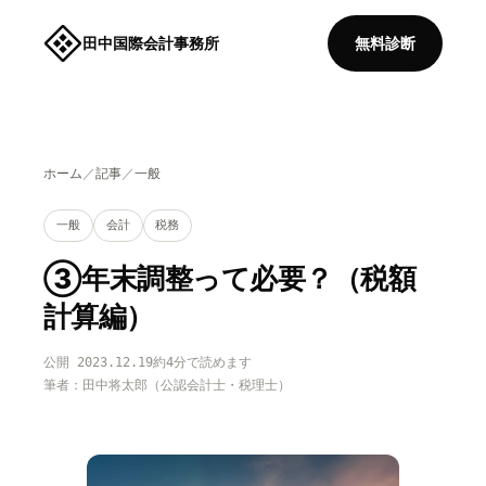
田中国際会計事務所
無料診断
ホーム
／
記事
／
一般
一般
会計
税務
③年末調整って必要？（税額
計算編）
公開 2023.12.19
約4分で読めます
筆者：田中将太郎（公認会計士・税理士）