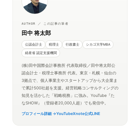
AUTHOR ／ この記事の筆者
田中 将太郎
公認会計士
税理士
行政書士
シカゴ大学MBA
経産省 認定支援機関
(株)田中国際会計事務所 代表取締役／田中将太郎公
認会計士・税理士事務所 代表。東京・札幌・仙台の
3拠点で、個人事業主やスタートアップから大企業ま
で累計500社超を支援。経営戦略コンサルティングの
知見を活かした「戦略税務」に強み。YouTube『た
なSHOW』（登録者20,000人超）でも発信中。
プロフィール詳細 →
YouTube
X
note
公式LINE