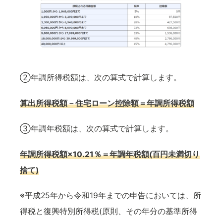
②年調所得税額は、次の算式で計算します。
算出所得税額－住宅ローン控除額＝年調所得税額
③年調年税額は、次の算式で計算します。
年調所得税額×10.21％＝年調年税額(百円未満切り
捨て)
※平成25年から令和19年までの申告においては、所
得税と復興特別所得税(原則、その年分の基準所得